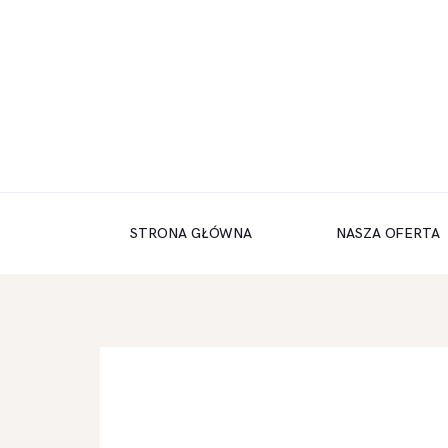
STRONA GŁÓWNA
STRONA GŁÓWNA
NASZA OFERTA
NASZA OFERTA
GALERIA
AKTUALNOŚCI
DOSTAWY NA TELEFON
KONTAKT