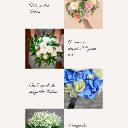
Wiązanka
ślubna
Piwonie w
sierpniu? Czemu
nie!
Chabrowo-biała
wiązanka ślubna
Wiązanka