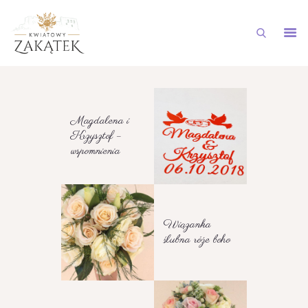
STRONA GŁÓWNA
NASZA OFERTA
Magdalena i
GALERIA
Krzysztof –
wspomnienia
AKTUALNOŚCI
DOSTAWY NA TELEFON
KONTAKT
Wiązanka
ślubna róże boho