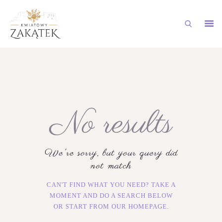
STRONA GŁÓWNA
NASZA OFERTA
GALERIA
No results
AKTUALNOŚCI
DOSTAWY NA TELEFON
KONTAKT
We're sorry, but your query did
not match
CAN'T FIND WHAT YOU NEED? TAKE A
MOMENT AND DO A SEARCH BELOW
OR START FROM
OUR HOMEPAGE
.