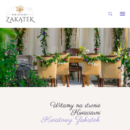
STRONA GŁÓWNA
NASZA OFERTA
GALERIA
AKTUALNOŚCI
DOSTAWY NA TELEFON
KONTAKT
Witamy na stronie
Kwiaciarni
Kwiatowy Zakątek