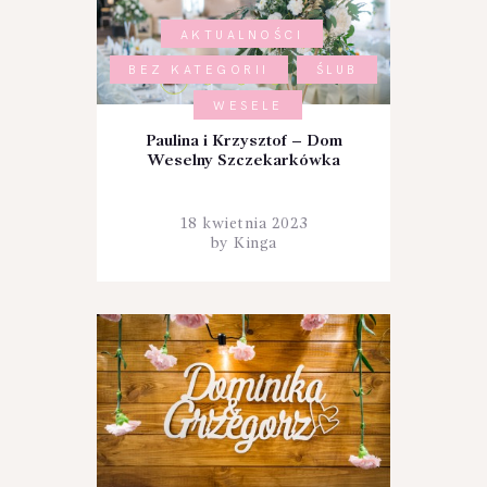
,
AKTUALNOŚCI
,
BEZ KATEGORII
ŚLUB
,
WESELE
Paulina i Krzysztof – Dom
Weselny Szczekarkówka
18 kwietnia 2023
by
Kinga