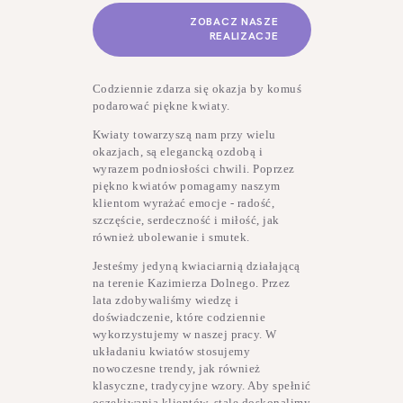
ZOBACZ NASZE
REALIZACJE
Codziennie zdarza się okazja by komuś
podarować piękne kwiaty.
Kwiaty towarzyszą nam przy wielu
okazjach, są elegancką ozdobą i
wyrazem podniosłości chwili. Poprzez
piękno kwiatów pomagamy naszym
klientom wyrażać emocje - radość,
szczęście, serdeczność i miłość, jak
również ubolewanie i smutek.
Jesteśmy jedyną kwiaciarnią działającą
na terenie Kazimierza Dolnego. Przez
lata zdobywaliśmy wiedzę i
doświadczenie, które codziennie
wykorzystujemy w naszej pracy. W
układaniu kwiatów stosujemy
nowoczesne trendy, jak również
klasyczne, tradycyjne wzory. Aby spełnić
oczekiwania klientów, stale doskonalimy