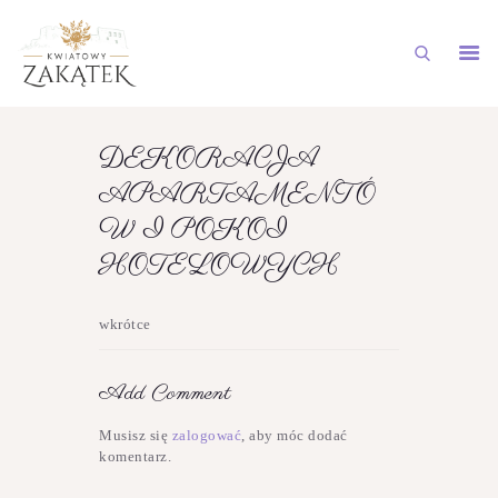
STRONA GŁÓWNA
DEKORACJA
NASZA OFERTA
APARTAMENTÓ
GALERIA
W I POKOI
AKTUALNOŚCI
HOTELOWYCH
DOSTAWY NA TELEFON
wkrótce
KONTAKT
Add Comment
Musisz się
zalogować
, aby móc dodać
komentarz.