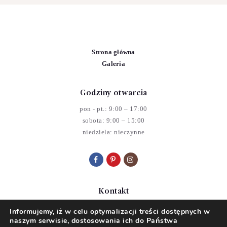
Strona główna
Galeria
Godziny otwarcia
pon - pt.: 9:00 – 17:00
sobota: 9:00 – 15:00
niedziela: nieczynne
Kontakt
ul. Tyszkiewicza 18, 24-120 Kazimierz Dolny
Informujemy, iż w celu optymalizacji treści dostępnych w
Email:
kazimierz.kwiaciarnia@gmail.com
naszym serwisie, dostosowania ich do Państwa