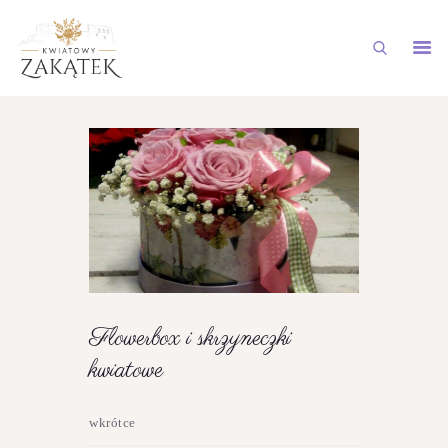
STRONA GŁÓWNA
NASZA OFERTA
GALERIA
AKTUALNOŚCI
DOSTAWY NA TELEFON
KONTAKT
Flowerbox i skrzyneczki
kwiatowe
wkrótce