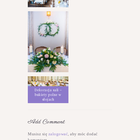
Dekoracja sali
Dekoracja sali –
bukiety polne w
słojach
Add Comment
Musisz się
zalogować
, aby móc dodać
komentarz.