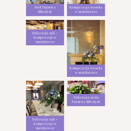
Stół Państwa
Kompozycja wysoka
Młodych
w martinówce
Dekoracja sali –
kompozycja w
martinówce
Kompozycja wysoka
w martinówce
Dekoracja stołu
Państwa Młodych
Dekoracja sali –
kompozycja w
martinówce