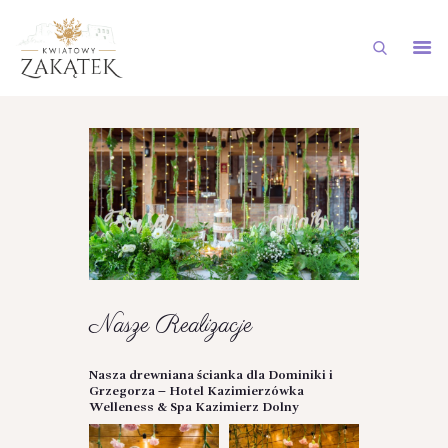
STRONA GŁÓWNA
NASZA OFERTA
GALERIA
AKTUALNOŚCI
DOSTAWY NA TELEFON
KONTAKT
Nasze Realizacje
Nasza drewniana ścianka dla Dominiki i
Grzegorza – Hotel Kazimierzówka
Welleness & Spa Kazimierz Dolny